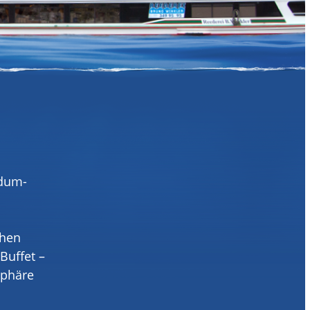
ndum-
chen
Buffet –
sphäre