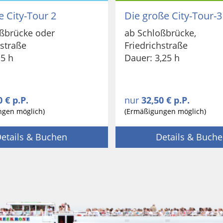
e City-Tour 2
Die große City-Tour-3
ßbrücke oder
ab Schloßbrücke,
hstraße
Friedrichstraße
,5 h
Dauer: 3,25 h
0 € p.P.
nur
32,50 € p.P.
ngen möglich)
(Ermäßigungen möglich)
etails & Buchen
Details & Buch