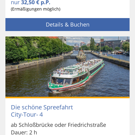
nur
32,50 € p.P.
(Ermäßigungen möglich)
Details & Buchen
Die schöne Spreefahrt
City-Tour- 4
ab Schloßbrücke oder Friedrichstraße
Dauer: 2 h